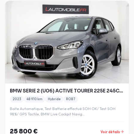
BMW SERIE 2 (U06) ACTIVE TOURER 225E 245CH XDRIVE
2023
48 910 km
Hybride
ROB7
Boite Automatique, Test Batterie effectué SOH OK/ Test SOH
98%/ GPS Tactile, BMW Live Cockpit Navig…
25 800 €
Voir détails