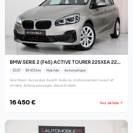
BMW SERIE 2 (F45) ACTIVE TOURER 225XEA 224CH BUSIN
2021
89 413 km
Hybride
Automatique
1ère Main/ Accoudoir Avant/ Aide au stationnement avant et
arrière, Airbag passager désactivable,…
16 450 €
Voir détails