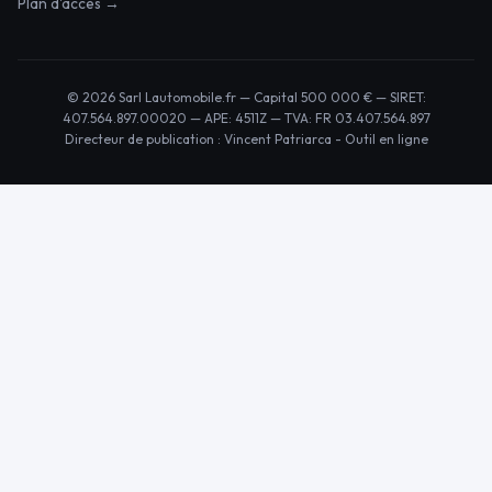
Plan d'accès →
© 2026 Sarl Lautomobile.fr — Capital 500 000 € — SIRET:
407.564.897.00020 — APE: 4511Z — TVA: FR 03.407.564.897
Directeur de publication : Vincent Patriarca -
Outil en ligne