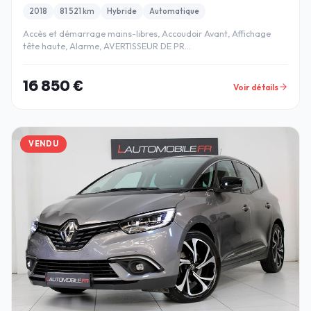
2018
81 521 km
Hybride
Automatique
Accès et démarrage mains-libres, Accoudoir Avant, Affichage
tête haute, Alarme, AVERTISSEUR DE PR…
16 850 €
Voir détails
VENDU