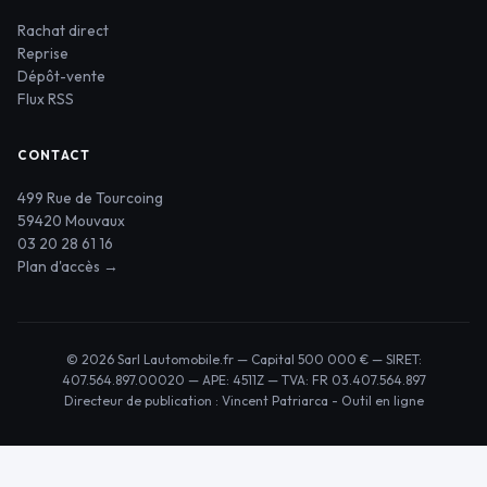
Rachat direct
Reprise
Dépôt-vente
Flux RSS
CONTACT
499 Rue de Tourcoing
59420 Mouvaux
03 20 28 61 16
Plan d'accès →
© 2026 Sarl Lautomobile.fr — Capital 500 000 € — SIRET:
407.564.897.00020 — APE: 4511Z — TVA: FR 03.407.564.897
Directeur de publication : Vincent Patriarca -
Outil en ligne