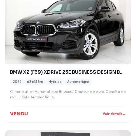
BMW X2 (F39) XDRIVE 25E BUSINESS DESIGN BVA6
2022
62 613 km
Hybride
Automatique
Climatisation Automatique Bi-zone/ Capteur de pluie, Caméra de
recul, Boite Automatique,
VENDU
Voir détails
→