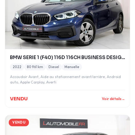
BMW SERIE 1 (F40) 116D 116CH BUSINESS DESIGN 2022
2022
80 961 km
Diesel
Manuelle
Accoudoir Avant, Aide au stationnement avant/arrière, Android
auto, Apple Carplay, Averti
VENDU
Voir détails
→
VENDU