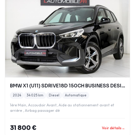
BMW X1 (U11) SDRIVE18D 150CH BUSINESS DESIGN
2024
34 025 km
Diesel
Automatique
1ère Main, Accoudoir Avant, Aide au stationnement avant et
arrière , Airbag passager dé
31 800 €
Voir détails
→