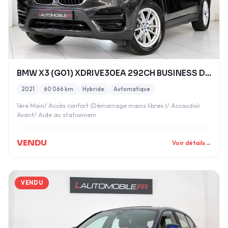
BMW X3 (G01) XDRIVE30EA 292CH BUSINESS DESIGN BVA8
2021
60 066 km
Hybride
Automatique
1ère Main/ Accès confort (Démarrage mains libres )/ Accoudoir
Avant/ Aide au stationnem
VENDU
Voir détails
→
VENDU