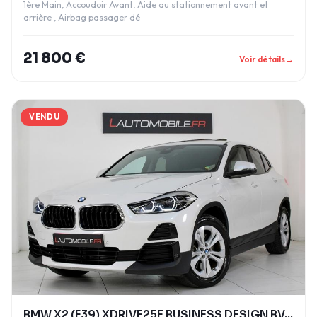
1ère Main, Accoudoir Avant, Aide au stationnement avant et
arrière , Airbag passager dé
21 800 €
Voir détails
→
VENDU
BMW X2 (F39) XDRIVE25E BUSINESS DESIGN BVA6 TOIT O