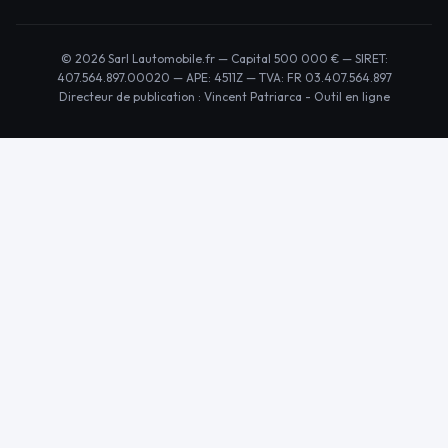
© 2026 Sarl Lautomobile.fr — Capital 500 000 € — SIRET:
407.564.897.00020 — APE: 4511Z — TVA: FR 03.407.564.897
Directeur de publication : Vincent Patriarca -
Outil en ligne