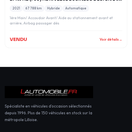
2021
67 788 km
Hybride
Automatique
1ère Main/ Accoudoir Avant/ Aide au stationnement avant et
arrière, Airbag passager dés
VENDU
Voir détails
→
Spécialiste en véhicules d'occasion sélectionnés
depuis 1996. Plus de 150 véhicules en stock sur la
métropole Lilloise.