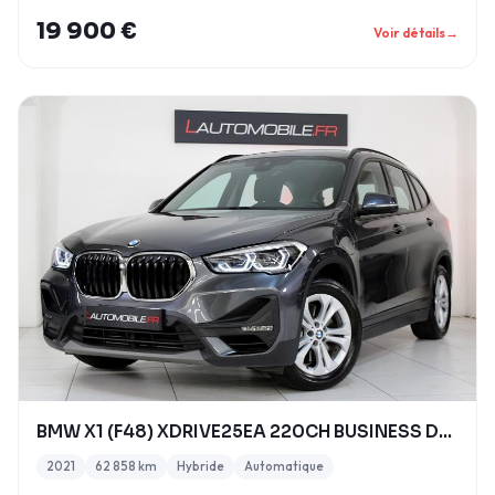
19 900 €
Voir détails
→
BMW X1 (F48) XDRIVE25EA 220CH BUSINESS DESIGN
2021
62 858 km
Hybride
Automatique