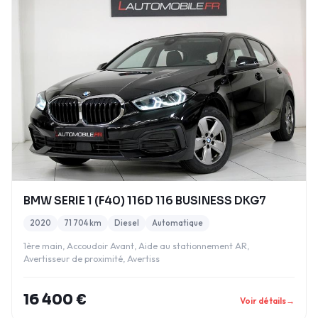
BMW SERIE 1 (F40) 116D 116 BUSINESS DKG7
2020
71 704 km
Diesel
Automatique
1ère main, Accoudoir Avant, Aide au stationnement AR,
Avertisseur de proximité, Avertiss
16 400 €
Voir détails
→