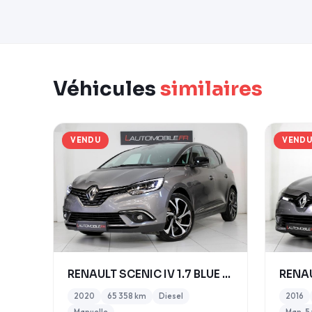
Véhicules
similaires
VENDU
VEND
RENAULT SCENIC IV 1.7 BLUE DCI 120 INTENS
2020
65 358 km
Diesel
2016
Manuelle
Man. 5 