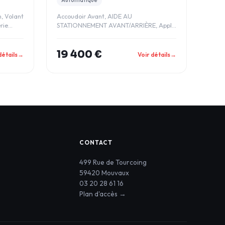
n, Volant
Accoudoir Avant, AIDE AU
rie
STATIONNEMENT AVANT/ARRIÈRE, Apple
CarPlay, AVERTISSEUR DE PROXI
19 400 €
détails
→
Voir détails
→
CONTACT
499 Rue de Tourcoing
59420 Mouvaux
03 20 28 61 16
Plan d'accès →