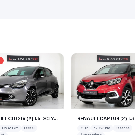
U
RENAULT CLIO IV (2) 1.5 DCI 75 ENERGY LIMITED
139 451 km
Diesel
2019
39 398 km
Essence
vit.
Automatique