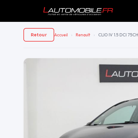
Accueil
›
Renault
›
CLIO IV 1.5 DCI 75
Retour