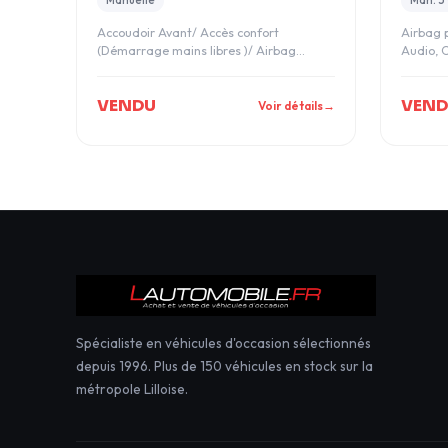
Accoudoir Avant/ Accès confort
Airbag 
(Démarrage mains libres )/ Airbag
Audio, C
passager désactivable,
pression
VENDU
VEN
Voir détails
→
Spécialiste en véhicules d'occasion sélectionnés
depuis 1996. Plus de 150 véhicules en stock sur la
métropole Lilloise.