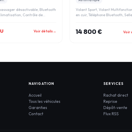
passager désactivable, Bluetooth
Volant Sport, Volant Multifonctio
limatisation, Contrôle de
en cuir, Téléphone Bluetooth, Selle
 des p
Simili
DU
14 800 €
Voir détails
→
Voir 
NAVIGATION
SERVICES
Accueil
Rachat direct
Tous les véhicules
Reprise
Garanties
Dépôt-vente
Contact
Flux RSS