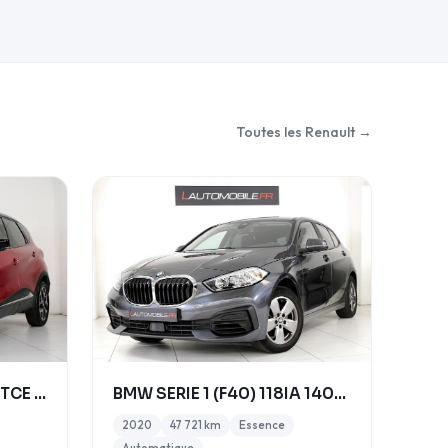
Toutes les Renault →
RENAULT CAPTUR (2) 1.3 TCE 150 ENERGY INTENS EDC
BMW SERIE 1 (F40) 118IA 140CH BUSINESS DESIGN DKG7
2020
47 721 km
Essence
Automatique