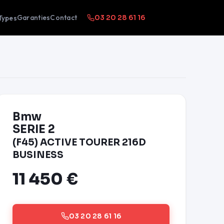
Garanties
Contact
Types
03 20 28 61 16
Bmw
SERIE 2
(F45) ACTIVE TOURER 216D
BUSINESS
11 450 €
03 20 28 61 16