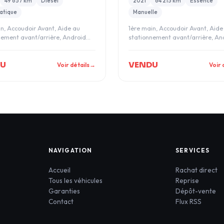
49 657 km
Diesel
2021
64 215 km
Essence
atique
Manuelle
in, Accoudoir Avant, Aide au
1ère main, Accoudoir Avant, Aide
nement avant/arrière, Android
stationnement avant/arrière, An
pple Car
auto, Apple Car
DU
VENDU
Voir détails
→
Voir 
NAVIGATION
SERVICES
Accueil
Rachat direct
Tous les véhicules
Reprise
Garanties
Dépôt-vente
Contact
Flux RSS