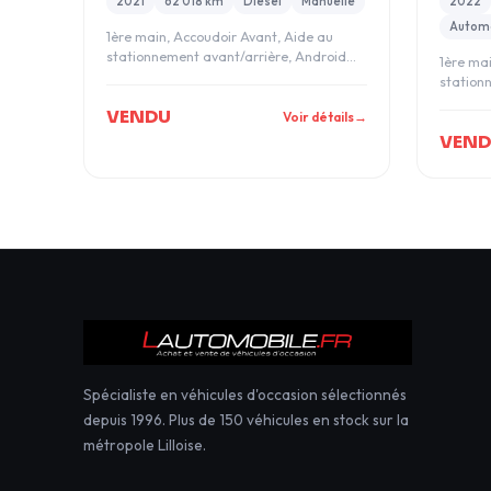
2021
62 018 km
Diesel
Manuelle
2022
Autom
1ère main, Accoudoir Avant, Aide au
stationnement avant/arrière, Android
1ère ma
auto, Apple Car
station
auto, A
VENDU
Voir détails
→
VEN
Spécialiste en véhicules d'occasion sélectionnés
depuis 1996. Plus de 150 véhicules en stock sur la
métropole Lilloise.