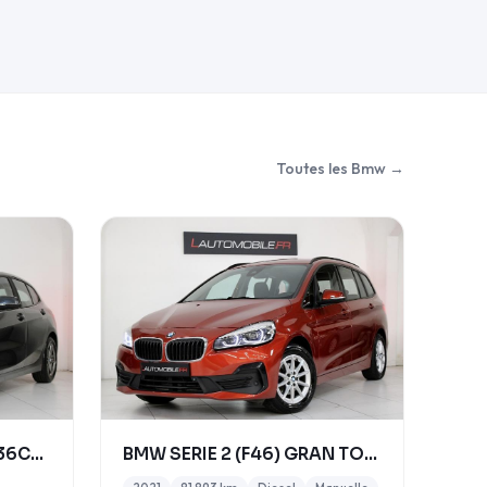
Toutes les Bmw →
BMW SERIE 1 (F40) 118I 136CH BUSINESS DESIGN
BMW SERIE 2 (F46) GRAN TOURER 216D BUSINESS DESIGN