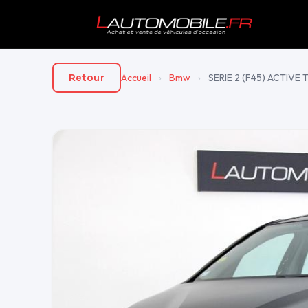
Accueil
›
Bmw
›
SERIE 2 (F45) ACTIVE
Retour