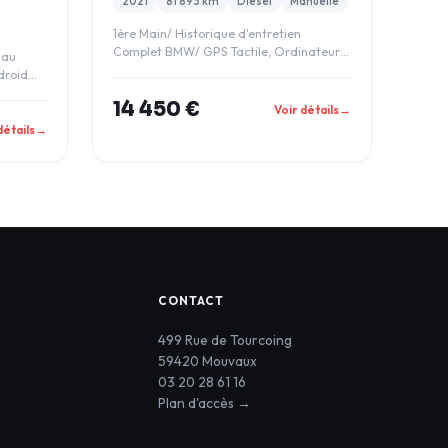
2021
81 893 km
Diesel
Manuelle
1ère Main/ Historique d'entretien
Complet BMW/ GPS Tactile, Ordinateur
 au
de bord, Télépho
droid
14 450 €
Voir détails
→
détails
→
CONTACT
499 Rue de Tourcoing
59420 Mouvaux
03 20 28 61 16
Plan d'accès →