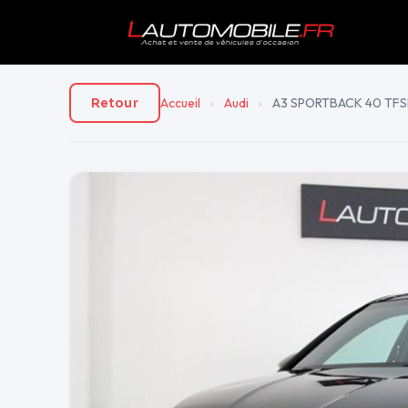
Accueil
›
Audi
›
A3 SPORTBACK 40 TFSI
Retour