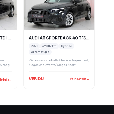
AUDI A4 V (3) AVANT 30 TDI BUSINESS LINE S TRONIC
AUDI A3 SPORTBACK 40 TFSI E 204CH DESIGN S TRONIC
2021
69 882 km
Hybride
Automatique
 au
Rétroviseurs rabattables électriquement,
 Airbag
Sièges chauffants/ Sièges Sport,
Téléphone
VENDU
Voir détails
→
détails
→