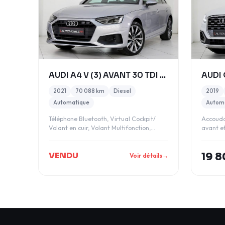
AUDI A4 V (3) AVANT 30 TDI BUSINESS LINE S TRONIC
2021
70 088 km
Diesel
2019
Automatique
Autom
Téléphone Bluetooth, Virtual Cockpit/
Accoudo
Volant en cuir, Volant Multifonction,
avant e
Volant Sport
désacti
VENDU
19 8
Voir détails
→