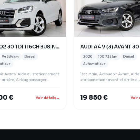
AUDI Q2 30 TDI 116CH BUSINESS LINE S TRONIC 7
94 534 km
Diesel
2020
100 732 km
Diesel
atique
Automatique
ir Avant/ Aide au stationnement
1ère Main, Accoudoir Avant, Aide
t arrière, Airbag passager
stationnement avant et arrière ,
vable, A
passager dé
00 €
19 850 €
Voir détails
→
Voir 