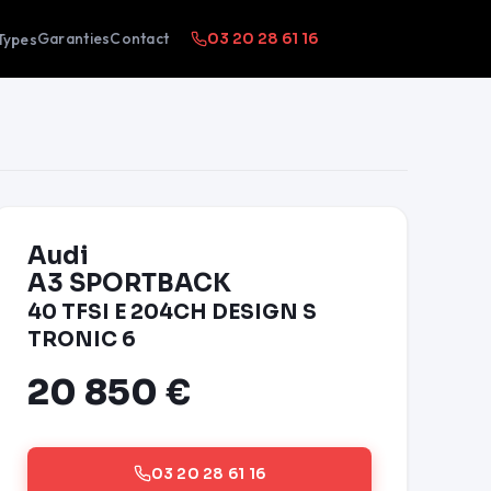
Garanties
Contact
Types
03 20 28 61 16
Audi
A3 SPORTBACK
40 TFSI E 204CH DESIGN S
TRONIC 6
20 850 €
03 20 28 61 16