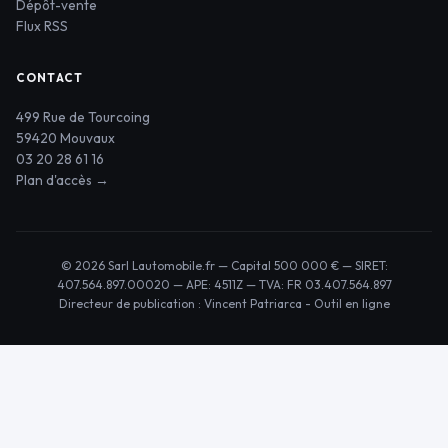
Dépôt-vente
Flux RSS
CONTACT
499 Rue de Tourcoing
59420 Mouvaux
03 20 28 61 16
Plan d'accès →
© 2026 Sarl Lautomobile.fr — Capital 500 000 € — SIRET:
407.564.897.00020 — APE: 4511Z — TVA: FR 03.407.564.897
Directeur de publication : Vincent Patriarca -
Outil en ligne