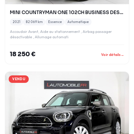
MINI COUNTRYMAN ONE 102CH BUSINESS DESIGN BVA7 TO
2021
82 069 km
Essence
Automatique
Accoudoir Avant, Aide au stationnement , Airbag passager
désactivable , Allumage automati
18 250 €
Voir détails
→
VENDU