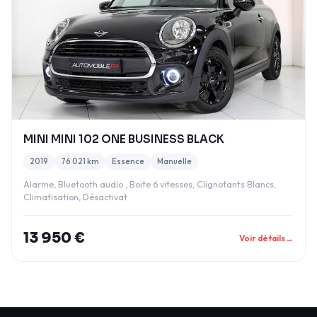
MINI MINI 102 ONE BUSINESS BLACK
2019
76 021 km
Essence
Manuelle
Alarme, Bluetooth audio , Boite 6 vitesses, Clignotants Blancs,
Climatisation, Désactivat
13 950 €
Voir détails
→