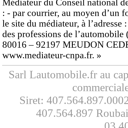
Médiateur du Conseil national d
: - par courrier, au moyen d’un f
le site du médiateur, à l’adresse
des professions de l’automobile
80016 – 92197 MEUDON CEDEX ; 
www.mediateur-cnpa.fr. »
Sarl Lautomobile.fr au ca
commercial
Siret: 407.564.897.000
407.564.897 Roubai
03.4