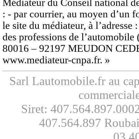
Médiateur du Conseil national d
: - par courrier, au moyen d’un f
le site du médiateur, à l’adresse
des professions de l’automobile
80016 – 92197 MEUDON CEDEX ; 
www.mediateur-cnpa.fr. »
Sarl Lautomobile.fr au ca
commercial
Siret: 407.564.897.000
407.564.897 Roubai
03.4