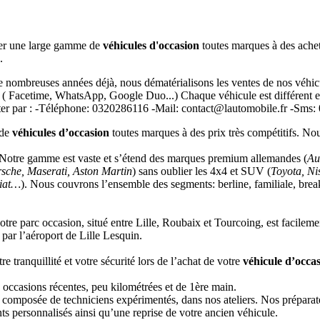
ser une large gamme de
véhicules d'occasion
toutes marques à des achet
.
nombreuses années déjà, nous dématérialisons les ventes de nos véhicu
 ( Facetime, WhatsApp, Google Duo...) Chaque véhicule est différent et
acter par : -Téléphone: 0320286116 -Mail: contact@lautomobile.fr -Sms:
 de
véhicules d’occasion
toutes marques à des prix très compétitifs. N
. Notre gamme est vaste et s’étend des marques premium allemandes (
Au
sche, Maserati, Aston Martin
) sans oublier les 4x4 et SUV (
Toyota, N
Fiat…
). Nous couvrons l’ensemble des segments: berline, familiale, break
re parc occasion, situé entre Lille, Roubaix et Tourcoing, est facilemen
par l’aéroport de Lille Lesquin.
e tranquillité et votre sécurité lors de l’achat de votre
véhicule d’occa
 occasions récentes, peu kilométrées et de 1ère main.
 composée de techniciens expérimentés, dans nos ateliers. Nos préparat
s personnalisés ainsi qu’une reprise de votre ancien véhicule.