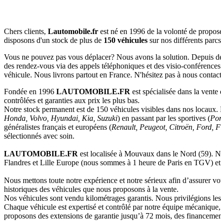
Chers clients,
Lautomobile.fr
est né en 1996 de la volonté de propo
disposons d'un stock de plus de
150 véhicules
sur nos différents parcs
Vous ne pouvez pas vous déplacer? Nous avons la solution. Depuis de 
des rendez-vous via des appels téléphoniques et des visio-conférences
véhicule. Nous livrons partout en France. N'hésitez pas à nous cont
Fondée en 1996
LAUTOMOBILE.FR
est spécialisée dans la vente
contrôlées et garanties aux prix les plus bas.
Notre stock permanent est de 150 véhicules visibles dans nos locaux
Honda, Volvo, Hyundai, Kia, Suzuki
) en passant par les sportives (
Por
généralistes français et européens (
Renault, Peugeot, Citroën, Ford, 
sélectionnés avec soin.
LAUTOMOBILE.FR
est localisée à Mouvaux dans le Nord (59). Not
Flandres et Lille Europe (nous sommes à 1 heure de Paris en TGV) et 
Nous mettons toute notre expérience et notre sérieux afin d’assurer votr
historiques des véhicules que nous proposons à la vente.
Nos véhicules sont vendu kilométrages garantis. Nous privilégions les
Chaque véhicule est expertisé et contrôlé par notre équipe mécanique,
proposons des extensions de garantie jusqu’à 72 mois, des financement