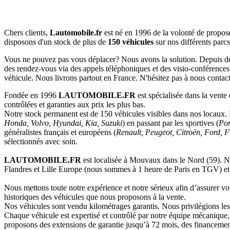
Chers clients,
Lautomobile.fr
est né en 1996 de la volonté de propo
disposons d'un stock de plus de
150 véhicules
sur nos différents parcs
Vous ne pouvez pas vous déplacer? Nous avons la solution. Depuis de 
des rendez-vous via des appels téléphoniques et des visio-conférences
véhicule. Nous livrons partout en France. N'hésitez pas à nous cont
Fondée en 1996
LAUTOMOBILE.FR
est spécialisée dans la vente
contrôlées et garanties aux prix les plus bas.
Notre stock permanent est de 150 véhicules visibles dans nos locaux
Honda, Volvo, Hyundai, Kia, Suzuki
) en passant par les sportives (
Por
généralistes français et européens (
Renault, Peugeot, Citroën, Ford, 
sélectionnés avec soin.
LAUTOMOBILE.FR
est localisée à Mouvaux dans le Nord (59). Not
Flandres et Lille Europe (nous sommes à 1 heure de Paris en TGV) et 
Nous mettons toute notre expérience et notre sérieux afin d’assurer votr
historiques des véhicules que nous proposons à la vente.
Nos véhicules sont vendu kilométrages garantis. Nous privilégions les
Chaque véhicule est expertisé et contrôlé par notre équipe mécanique,
proposons des extensions de garantie jusqu’à 72 mois, des financement