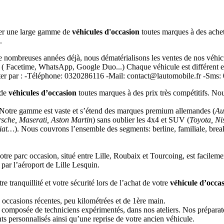
ser une large gamme de
véhicules d'occasion
toutes marques à des achet
.
nombreuses années déjà, nous dématérialisons les ventes de nos véhicu
 ( Facetime, WhatsApp, Google Duo...) Chaque véhicule est différent et
acter par : -Téléphone: 0320286116 -Mail: contact@lautomobile.fr -Sms:
 de
véhicules d’occasion
toutes marques à des prix très compétitifs. N
. Notre gamme est vaste et s’étend des marques premium allemandes (
Au
sche, Maserati, Aston Martin
) sans oublier les 4x4 et SUV (
Toyota, N
Fiat…
). Nous couvrons l’ensemble des segments: berline, familiale, break
re parc occasion, situé entre Lille, Roubaix et Tourcoing, est facilemen
par l’aéroport de Lille Lesquin.
e tranquillité et votre sécurité lors de l’achat de votre
véhicule d’occa
 occasions récentes, peu kilométrées et de 1ère main.
 composée de techniciens expérimentés, dans nos ateliers. Nos préparat
s personnalisés ainsi qu’une reprise de votre ancien véhicule.