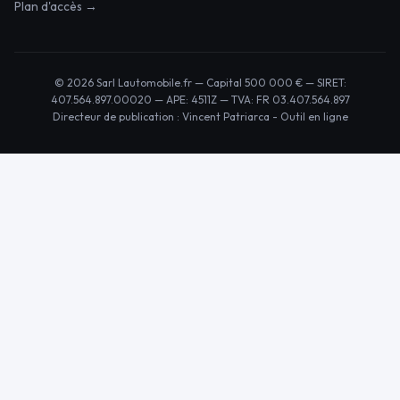
Plan d'accès →
© 2026 Sarl Lautomobile.fr — Capital 500 000 € — SIRET:
407.564.897.00020 — APE: 4511Z — TVA: FR 03.407.564.897
Directeur de publication : Vincent Patriarca -
Outil en ligne