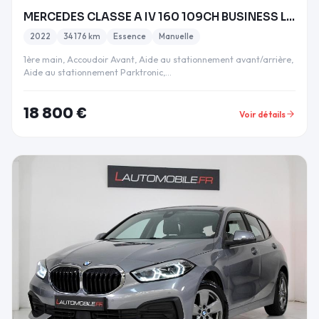
MERCEDES CLASSE A IV 160 109CH BUSINESS LINE
2022
34 176 km
Essence
Manuelle
1ère main, Accoudoir Avant, Aide au stationnement avant/arrière,
Aide au stationnement Parktronic,…
18 800 €
Voir détails