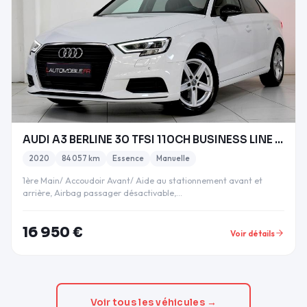
AUDI A3 BERLINE 30 TFSI 110CH BUSINESS LINE PLUS T
2020
84 057 km
Essence
Manuelle
1ère Main/ Accoudoir Avant/ Aide au stationnement avant et
arrière, Airbag passager désactivable,…
16 950 €
Voir détails
Voir tous les véhicules →