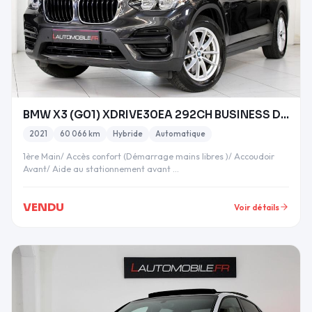
BMW X3 (G01) XDRIVE30EA 292CH BUSINESS DESIGN BVA8
2021
60 066 km
Hybride
Automatique
1ère Main/ Accès confort (Démarrage mains libres )/ Accoudoir
Avant/ Aide au stationnement avant …
VENDU
Voir détails