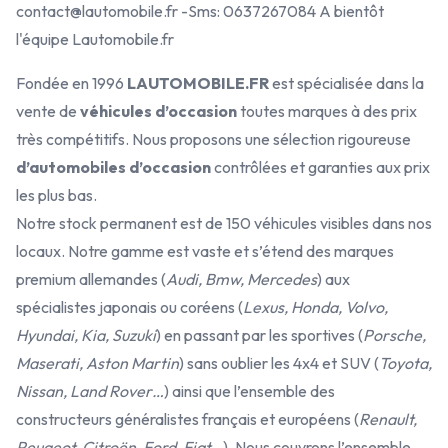
contact@lautomobile.fr -Sms: 0637267084 A bientôt
l'équipe Lautomobile.fr
Fondée en 1996
LAUTOMOBILE.FR
est spécialisée dans la
vente de
véhicules d’occasion
toutes marques à des prix
très compétitifs. Nous proposons une sélection rigoureuse
d’automobiles d’occasion
contrôlées et garanties aux prix
les plus bas.
Notre stock permanent est de 150 véhicules visibles dans nos
locaux. Notre gamme est vaste et s’étend des marques
premium allemandes (
Audi, Bmw, Mercedes
) aux
spécialistes japonais ou coréens (
Lexus, Honda, Volvo,
Hyundai, Kia, Suzuki
) en passant par les sportives (
Porsche,
Maserati, Aston Martin
) sans oublier les 4x4 et SUV (
Toyota,
Nissan, Land Rover…
) ainsi que l’ensemble des
constructeurs généralistes français et européens (
Renault,
Peugeot, Citroën, Ford, Fiat…
). Nous couvrons l’ensemble